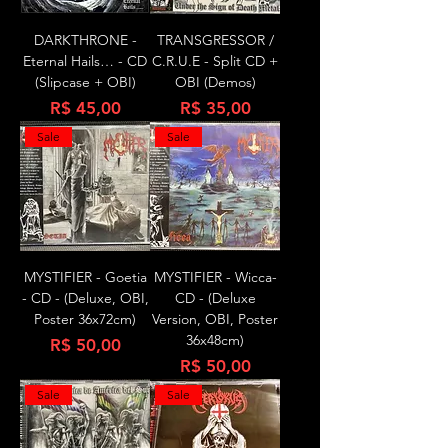
DARKTHRONE -
TRANSGRESSOR /
Eternal Hails… - CD
C.R.U.E - Split CD +
(Slipcase + OBI)
OBI (Demos)
Preço
Preço
R$ 45,00
R$ 35,00
Sale
Sale
MYSTIFIER - Goetia
MYSTIFIER - Wicca-
- CD - (Deluxe, OBI,
CD - (Deluxe
Poster 36x72cm)
Version, OBI, Poster
36x48cm)
Preço
R$ 50,00
Preço
R$ 50,00
Sale
Sale