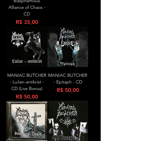
Blasphemous
Alliance of Chaos -
CD
Preço
R$ 35,00
MANIAC BUTCHER
MANIAC BUTCHER
- Lučan-antikrist -
- Epitaph - CD
CD (Live Bonus)
Preço
R$ 50,00
Preço
R$ 50,00