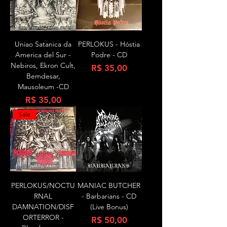
Uniao Satanica da
PERLOKUS - Hóstia
America del Sur -
Podre - CD
Nebiros, Ekron Cult,
Preço
R$ 35,00
Bemdesar,
Mausoleum -CD
Preço
R$ 35,00
Sale
PERLOKUS/NOCTU
MANIAC BUTCHER
RNAL
- Barbarians - CD
DAMNATION/DISF
(Live Bonus)
ORTERROR -
Preço
R$ 50,00