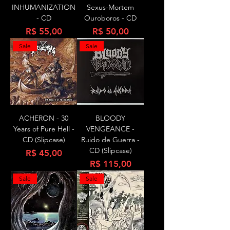
INHUMANIZATION
Sexus-Mortem
- CD
Ouroboros - CD
Preço
Preço
R$ 55,00
R$ 50,00
Sale
Sale
ACHERON - 30
BLOODY
Years of Pure Hell -
VENGEANCE -
CD (Slipcase)
Ruido de Guerra -
CD (Slipcase)
Preço
R$ 45,00
Preço
R$ 115,00
Sale
Sale