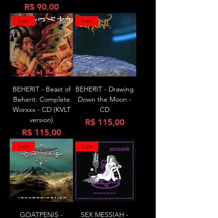
Preço
R$ 90,00
Sale
Sale
BEHERIT - Beast of
BEHERIT - Drawing
Beherit: Complete
Down the Moon -
Worxxx - CD (KVLT
CD
version)
Preço
R$ 115,00
Preço
R$ 115,00
Sale
Sale
GOATPENIS -
SEX MESSIAH -