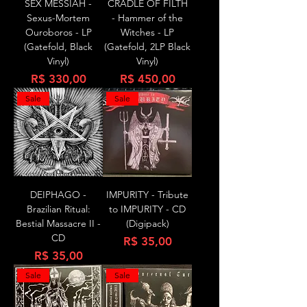
SEX MESSIAH -
CRADLE OF FILTH
Sexus-Mortem
- Hammer of the
Ouroboros - LP
Witches - LP
(Gatefold, Black
(Gatefold, 2LP Black
Vinyl)
Vinyl)
Preço
Preço
R$ 330,00
R$ 450,00
Sale
Sale
DEIPHAGO -
IMPURITY - Tribute
Brazilian Ritual:
to IMPURITY - CD
Bestial Massacre II -
(Digipack)
CD
Preço
R$ 35,00
Preço
R$ 35,00
Sale
Sale