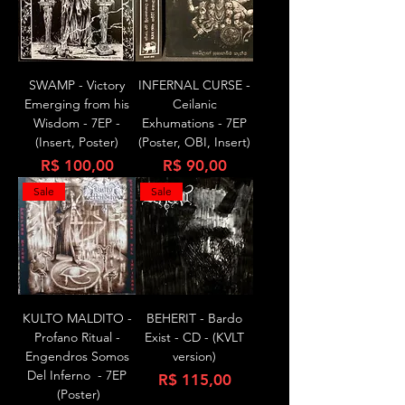
SWAMP - Victory
INFERNAL CURSE -
Emerging from his
Ceilanic
Wisdom - 7EP -
Exhumations - 7EP
(Insert, Poster)
(Poster, OBI, Insert)
Preço
Preço
R$ 100,00
R$ 90,00
Sale
Sale
KULTO MALDITO -
BEHERIT - Bardo
Profano Ritual -
Exist - CD - (KVLT
Engendros Somos
version)
Del Inferno - 7EP
Preço
R$ 115,00
(Poster)