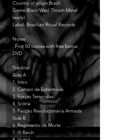
Country of origin:Brazil
Genre:Black/War/ Thrash Metal
(early)
Label: Brazilian Ritual Records
Notes:
. First 50 copies with free bonus
DVD
Tracklist:
Side A
1. Intro
2. Campo de Extermínio
3. Forças Terroristas
4. Scória
5. Facção Revolucionária Armada
Side B
6. Regimento da Morte
7. III Reich
8. Vietnã