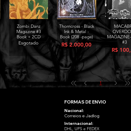
Zombi Danz
Thorncross - Black
MACAB
Visualização rápida
Visualização rápida
Visualização 
Magazine #3
Ink & Metal -
OVERDO
Book + 2CD
Book (208 -page)
MAGAZINE- 
#3
Esgotado
Preço
R$ 2.000,00
Preço
R$ 100
1
FORMAS DE ENVIO
Nacional:
Correios e Jadlog
Internacional:
DHL, UPS e FEDEX