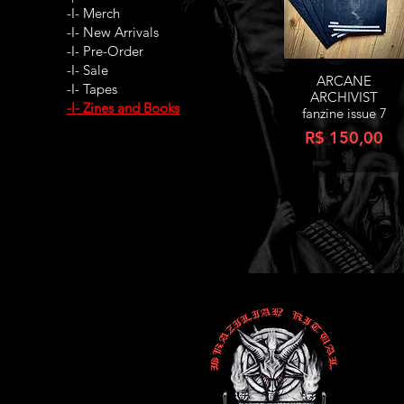
-I- Merch
-I- New Arrivals
-I- Pre-Order
-I- Sale
ARCANE
Visualização rápida
-I- Tapes
ARCHIVIST
-I- Zines and Books
fanzine issue 7
Preço
R$ 150,00