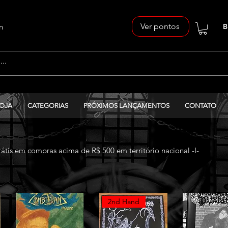
Ver pontos
n
B
OJA
CATEGORIAS
PRÓXIMOS LANÇAMENTOS
CONTATO
grátis em compras acima de R$ 500 em território nacional -I-
2nd Hand