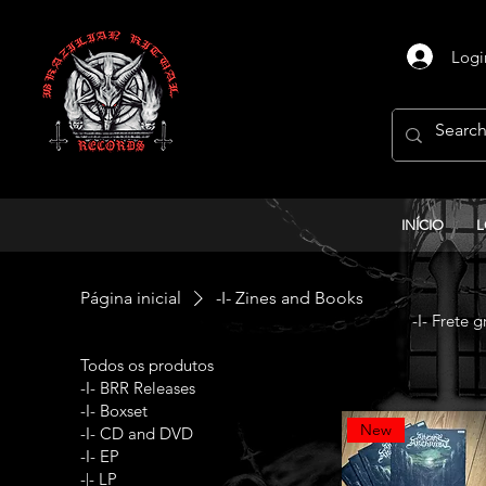
Logi
INÍCIO
L
Página inicial
-I- Zines and Books
-I- Frete 
Todos os produtos
-I- BRR Releases
-I- Boxset
New
-I- CD and DVD
-I- EP
-|- LP