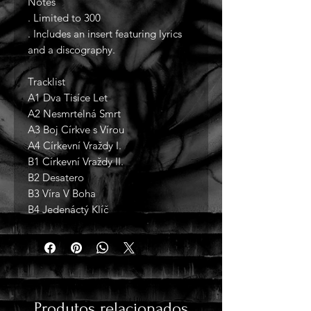
Notes
. Limited to 300
. Includes an insert featuring lyrics
and a discography.
Tracklist
A1 Dva Tisíce Let
A2 Nesmrtelná Smrt
A3 Boj Církve s Vírou
A4 Církevní Vraždy I.
B1 Církevní Vraždy II.
B2 Desatero
B3 Víra V Boha
B4 Jedenáctý Klíč
Produtos relacionados