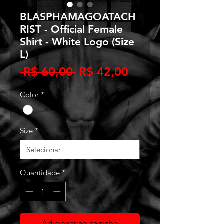
BLASPHAMAGOATACH
RIST - Official Female
Shirt - White Logo (Size
L)
Preço
Preço
 R$ 60,00 
R$ 42,00
normal
promocional
Color
*
Size
*
Quantidade
*
Adicionar ao carrinho