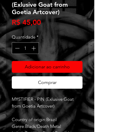
(Exlusive Goat from
Goetia Artcover)
Preço
R$ 45,00
Quantidade
*
Adicionar ao carrinho
Comprar
MYSTIFIER - PIN (Exlusive Goat
from Goetia Artcover)
Country of origin:Brazil
Genre:Black/Death Metal