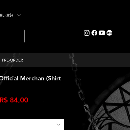
RL (R$)
PRE-ORDER
ficial Merchan (Shirt
Preço
Preço
R$ 84,00
normal
promocional