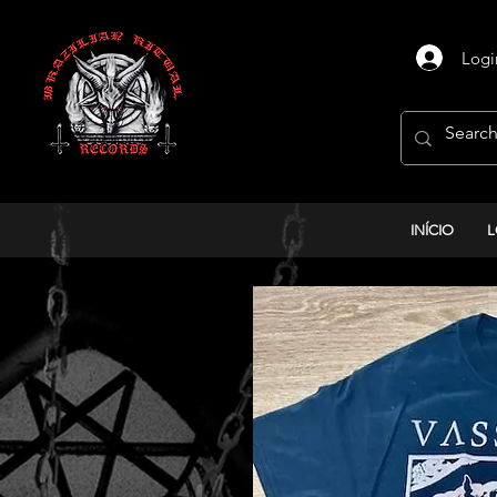
Logi
INÍCIO
L