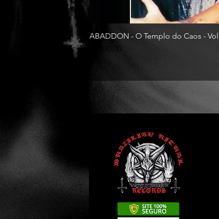
ABADDON - O Templo do Caos - Vol
Preço
R$ 130,00