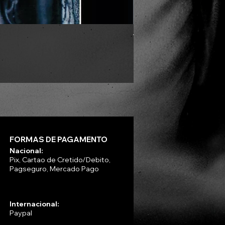
VLAD TEPES - Morte Lune -
Preço
R$ 330,00
FORMAS DE PAGAMENTO
Nacional:
Pix, Cartao de Cretido/Debito,
Pagseguro, Mercado Pago
Internacional:
Paypal