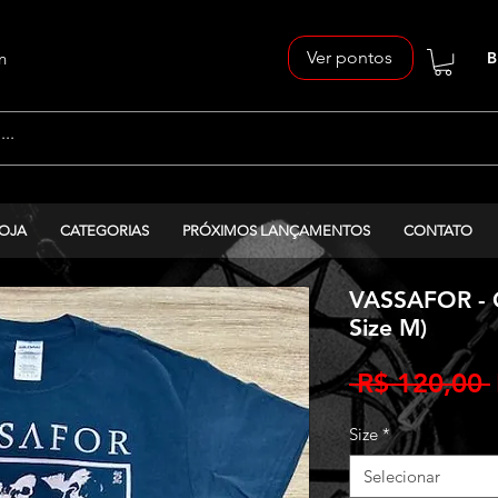
Ver pontos
n
B
OJA
CATEGORIAS
PRÓXIMOS LANÇAMENTOS
CONTATO
VASSAFOR - Of
Size M)
 R$ 120,00 
Size
*
Selecionar