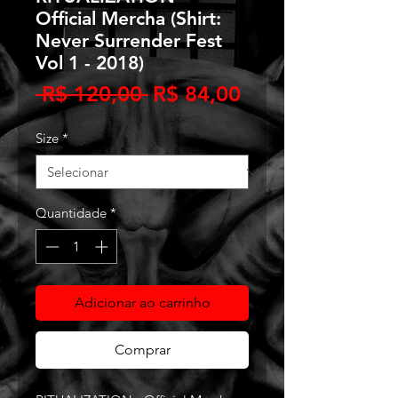
Official Mercha (Shirt:
Never Surrender Fest
Vol 1 - 2018)
Preço
Preço
 R$ 120,00 
R$ 84,00
normal
promocional
Size
*
Quantidade
*
Adicionar ao carrinho
Comprar