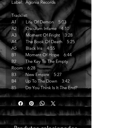
Label: Agonia Records
Tracklist:
A1 Life Of Demon 5:03
A2 Osculum Infame 4:10
A3 Moment Of Fright 3:28
A4 The Book Of Death 5:25
A5 Black Iris 4:55
B1 Moment Of Hope 6:44
B2 The Key To The Empty
Room 6:28
B3 New Empire 5:27
B4 Up To The Down 3:42
B5 Do You Think Is It The End?