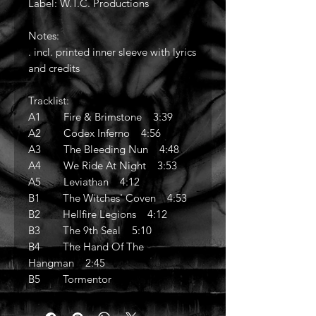
Label: W.T.C. Productions
Notes:
. incl. printed inner sleeve with lyrics
and credits
Tracklist:
A1 Fire & Brimstone 3:39
A2 Codex Inferno 4:56
A3 The Bleeding Nun 4:48
A4 We Ride At Night 3:53
A5 Leviathan 4:12
B1 The Witches' Coven 4:53
B2 Hellfire Legions 4:12
B3 The 9th Seal 5:10
B4 The Hand Of The
Hangman 2:45
B5 Tormentor