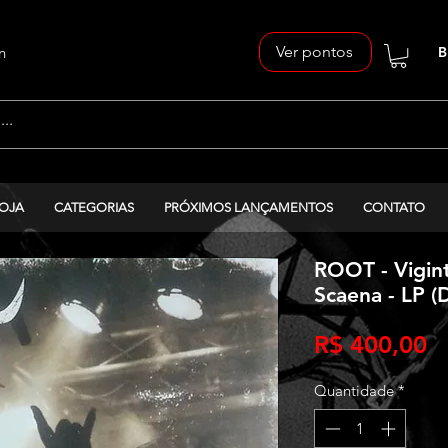
Ver pontos
n
B
OJA
CATEGORIAS
PRÓXIMOS LANÇAMENTOS
CONTATO
ROOT - Vigint
Scaena - LP (
P
R$ 400,00
Quantidade
*