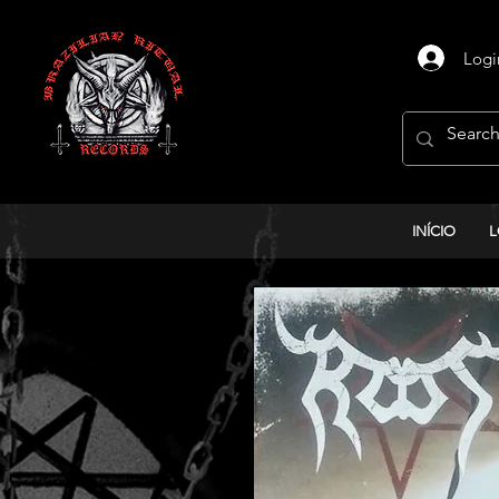
Logi
INÍCIO
L