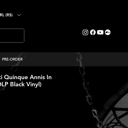
RL (R$)
PRE-ORDER
i Quinque Annis In
DLP Black Vinyl)
reço