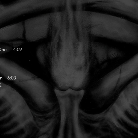
Ones 4:09
on 6:03
2