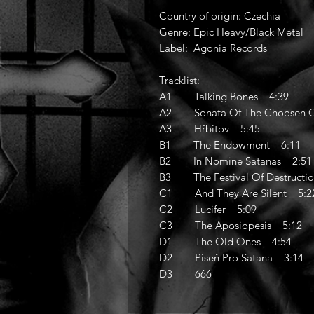
Country of origin: Czechia
Genre: Epic Heavy/Black Metal
Label: Agonia Records
Tracklist:
A1 Talking Bones 4:39
A2 Sonata Of The Choosen 
A3 Hřbitov 5:45
B1 The Endowment 6:11
B2 In Nomine Satanas 2:51
B3 The Festival Of Destructi
C1 And They Are Silent 5:2
C2 Lucifer 5:09
C3 The Aposiopesis 5:12
D1 The Old Ones 4:54
D2 Píseň Pro Satana 3:14
D3 666