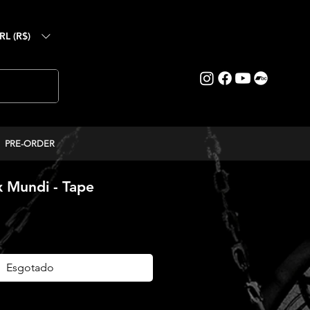
RL (R$)
PRE-ORDER
 Mundi - Tape
eço
Esgotado