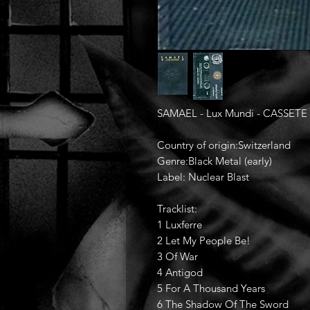
SAMAEL - Lux Mundi - CASSETE
Country of origin:Switzerland
Genre:Black Metal (early)
Label: Nuclear Blast
Tracklist:
1 Luxferre
2 Let My People Be!
3 Of War
4 Antigod
5 For A Thousand Years
6 The Shadow Of The Sword