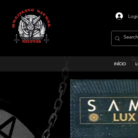
Logi
INÍCIO
L