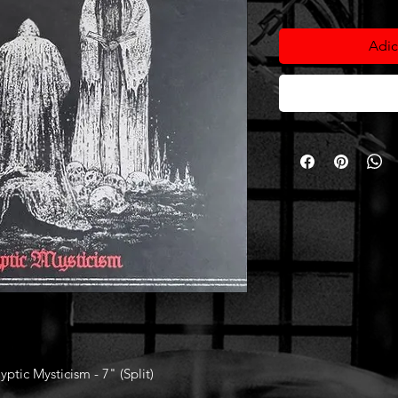
Adic
c Mysticism - 7" (Split)