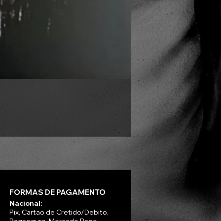
VLAD TEPES - Into Frosty 
Preço
R$ 330,00
FORMAS DE PAGAMENTO
Nacional:
Pix, Cartao de Cretido/Debito,