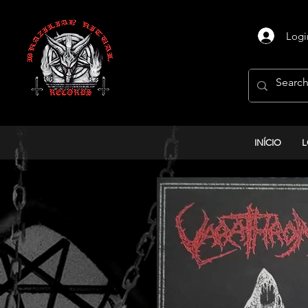
Logi
INÍCIO
L