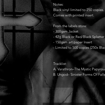
Notes:
Black vinyl limited to 250 copies.
Comes with printed insert.
From the labels store:
- 300gsm Jacket
- 42g Black or Red/Black Splatter
- 150gsm art paper Insert
- Limited to 500 copies (250x Blac
Tracklist:
A. Varathron–The Mystic Papyro
B. Ungod– Sinister Forms Of Fall