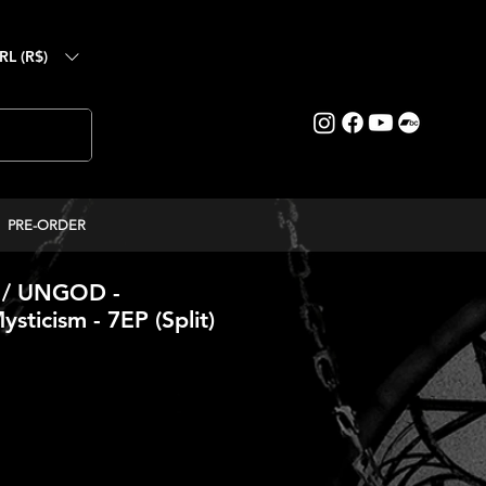
RL (R$)
PRE-ORDER
/ UNGOD -
sticism - 7EP (Split)
reço