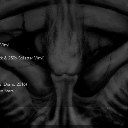
 Vinyl
k & 250x Splatter Vinyl)
us (Demo 2016)
en Stars