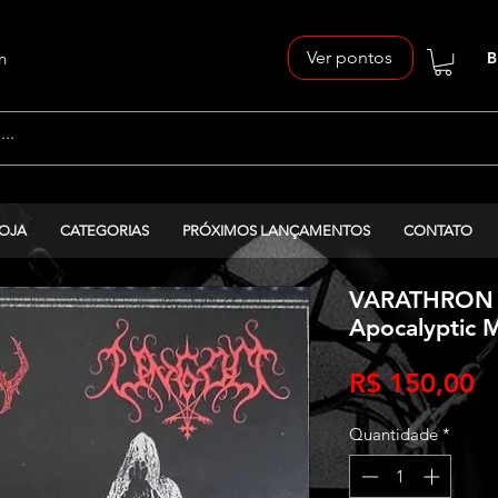
Ver pontos
n
B
OJA
CATEGORIAS
PRÓXIMOS LANÇAMENTOS
CONTATO
VARATHRON 
Apocalyptic My
P
R$ 150,00
Quantidade
*