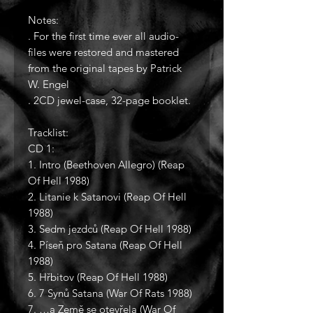
Notes:
. For the first time ever all audio-
files were restored and mastered
from the original tapes by Patrick
W. Engel
. 2CD jewel-case, 32-page booklet.
Tracklist:
CD 1:
1. Intro (Beethoven Allegro) (Reap
Of Hell 1988)
2. Litanie k Satanovi (Reap Of Hell
1988)
3. Sedm jezdců (Reap Of Hell 1988)
4. Píseň pro Satana (Reap Of Hell
1988)
5. Hřbitov (Reap Of Hell 1988)
6. 7 Synů Satana (War Of Rats 1988)
7. …a Země se otevřela (War Of