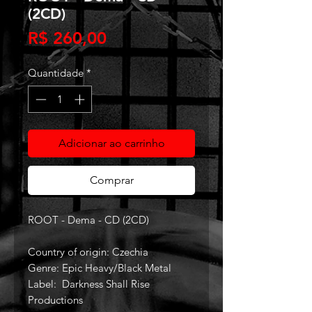
(2CD)
Preço
R$ 260,00
Quantidade
*
Adicionar ao carrinho
Comprar
ROOT - Dema - CD (2CD)
Country of origin: Czechia
Genre: Epic Heavy/Black Metal
Label: Darkness Shall Rise
Productions