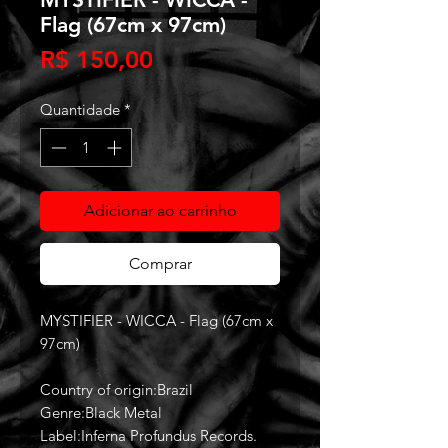
Flag (67cm x 97cm)
Preço
R$ 150,00
Quantidade
*
Adicionar ao carrinho
Comprar
MYSTIFIER - WICCA - Flag (67cm x
97cm)
Country of origin:Brazil
Genre:Black Metal
Label:Inferna Profundus Records.