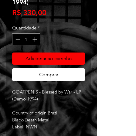
1994)
Preço
R$ 330,00
Quantidade
*
Adicionar ao carrinho
Comprar
GOATPENIS - Blessed by War - LP
(Demo 1994)
Country of origin:Brazil
Black/Death Metal
Label: NWN