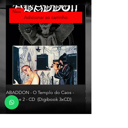
New
Adicionar ao carrinho
ABADDON - O Templo do Caos -
VLAD TEPES - Morte L
Volume 2 - CD (Digibook 3xCD)
Vinyl)
Preço
Preço
R$ 130,00
R$ 330,00