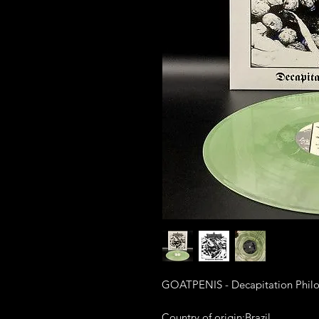
GOATPENIS - Decapitation Philos
Country of origin:Brazil