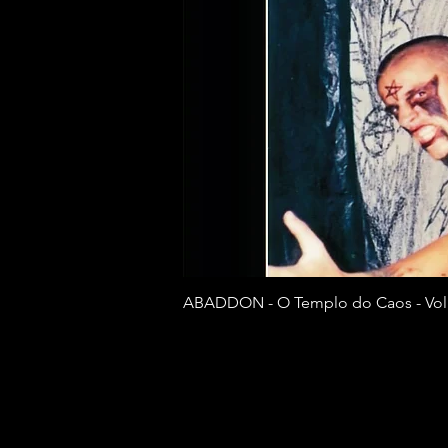
ABADDON - O Templo do Caos - Vol
Preço
R$ 130,00