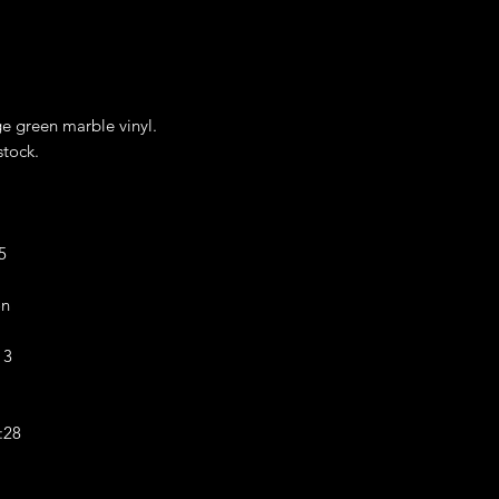
ge green marble vinyl.
stock.
5
on
13
:28