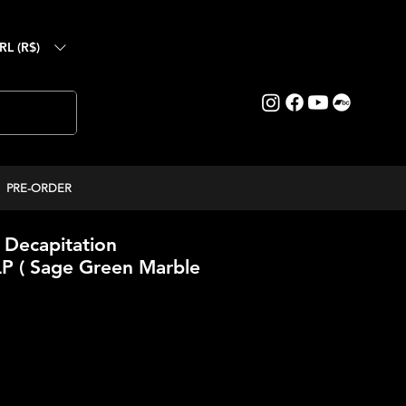
RL (R$)
PRE-ORDER
Decapitation
LP ( Sage Green Marble
reço