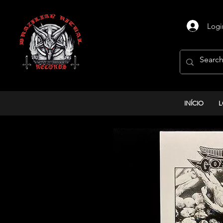
Logi
INÍCIO
L