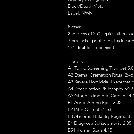
Black/Death Metal
Label: NWN
Notes:
2nd press of 250 copies all on sa
3mm jacket printed on thick card
12" double sided insert.
Tracklist :
A1 Torrid Screaming Trumpet 5:0
A2 Eternal Cremation Ritual 2:46
A3 Severe Homicidal Exacerbati
A4 Decapitation Philosophy 5:32
A5 Glorious Immoral Carnage 4:
B1 Aortic Ammo Eject 3:02
B2 Piles Of Teeth 1:53
B3 Abnormal Infantry Regiment 3
B4 Diagnose Schizophrenia 2:35
B5 Inhuman Scars 4:15