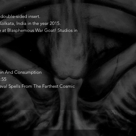
 double-sided insert.
olkata, India in the year 2015.
 at Blasphemous War Goat! Studios in
tion And Consumption
2:55
eval Spells From The Farthest Cosmic