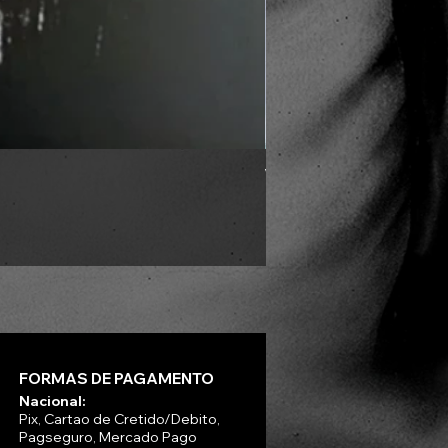
VLAD TEPES - Into Frosty 
Preço
R$ 330,00
FORMAS DE PAGAMENTO
Nacional:
Pix, Cartao de Cretido/Debito,
Pagseguro, Mercado Pago