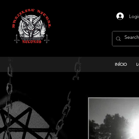
Logi
INÍCIO
L