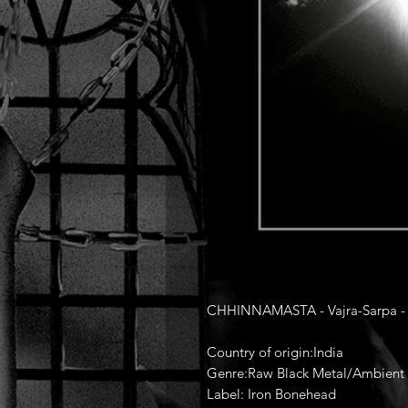
CHHINNAMASTA - Vajra-Sarpa -
Country of origin:India
Genre:Raw Black Metal/Ambient
Label: Iron Bonehead