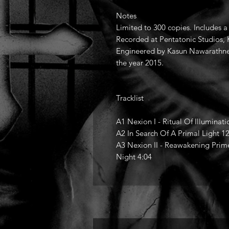
Notes
Limited to 300 copies. Includes a
Recorded at Pentatonic Studios, K
Engineered by Kasun Nawarathne
the year 2015.
Tracklist
A1 Nexion I - Ritual Of Illumina
A2 In Search Of A Primal Light 1
A3 Nexion II - Reawakening Prim
Night 4:04