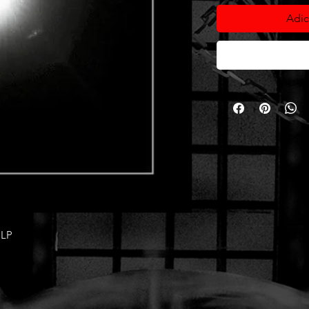
Adic
 LP