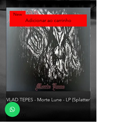
New
Adicionar ao carrinho
VLAD TEPES - Morte Lune - LP (Splatter
VLAD TEPES - Into Fr
Vinyl)
(Black White Vinyl)
Preço
Preço
R$ 330,00
R$ 330,00