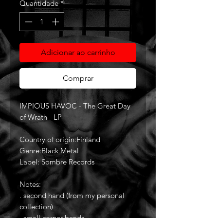
Quantidade
*
Adicionar ao carrinho
Comprar
IMPIOUS HAVOC - The Great Day
of Wrath - LP
Country of origin:Finland
Genre:Black Metal
Label: Sombre Records
Notes:
. second hand (from my personal
collection)
. small corner bends