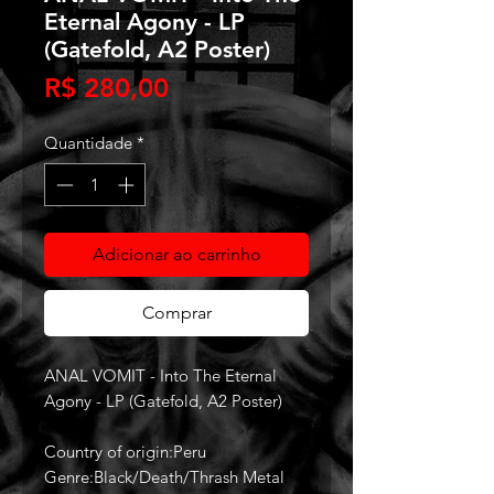
Eternal Agony - LP
(Gatefold, A2 Poster)
Preço
R$ 280,00
Quantidade
*
Adicionar ao carrinho
Comprar
ANAL VOMIT - Into The Eternal
Agony - LP (Gatefold, A2 Poster)
Country of origin:Peru
Genre:Black/Death/Thrash Metal