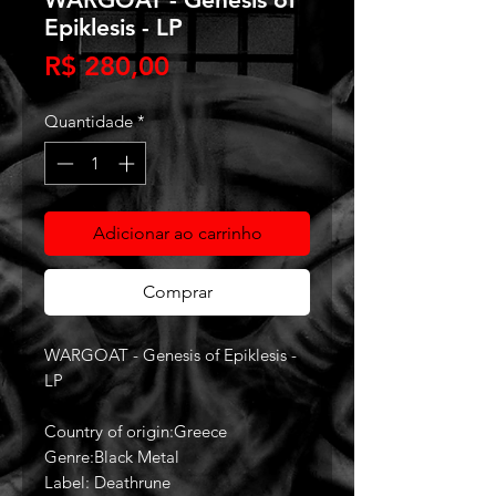
Epiklesis - LP
Preço
R$ 280,00
Quantidade
*
Adicionar ao carrinho
Comprar
WARGOAT - Genesis of Epiklesis -
LP
Country of origin:Greece
Genre:Black Metal
Label: Deathrune