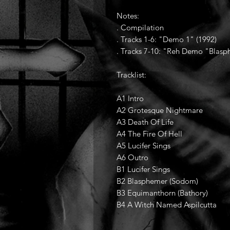
Notes:
. Compilation
. Tracks 1-6: "Demo 1" (1992)
. Tracks 7-10: "Reh Demo "Blas
Tracklist:
A1 Intro
A2 Grotesque Nightmare
A3 Death Of Life
A4 The Fire Of Hell
A5 Lucifer Sings
A6 Outro
B1 Lucifer Sings
B2 Blasphemer (Sodom)
B3 Equimanthorn (Bathory)
B4 A Witch Named Aspilcutta