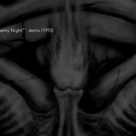
phemy Night"" demo (1993)