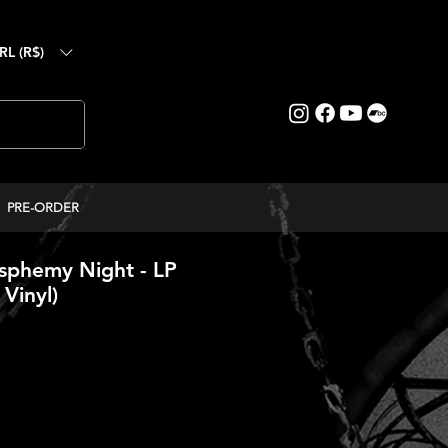
RL (R$)
PRE-ORDER
asphemy Night - LP
 Vinyl)
reço