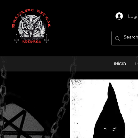
Logi
INÍCIO
L