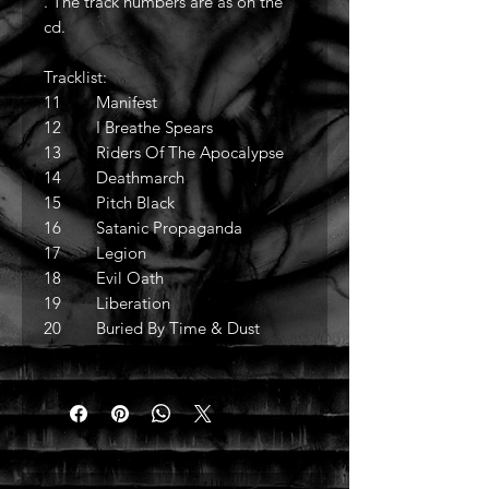
. The track numbers are as on the
cd.
Tracklist:
11 Manifest
12 I Breathe Spears
13 Riders Of The Apocalypse
14 Deathmarch
15 Pitch Black
16 Satanic Propaganda
17 Legion
18 Evil Oath
19 Liberation
20 Buried By Time & Dust