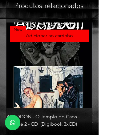
Produtos relacionados
New
Adicionar ao carrinho
ABADDON - O Templo do Caos -
VLAD TEPES - Morte L
Volume 2 - CD (Digibook 3xCD)
Vinyl)
Preço
Preço
R$ 130,00
R$ 330,00