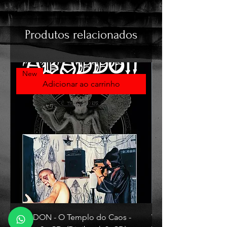
Produtos relacionados
New
Adicionar ao carrinho
ABADDON - O Templo do Caos -
VLAD TEPES - Morte L