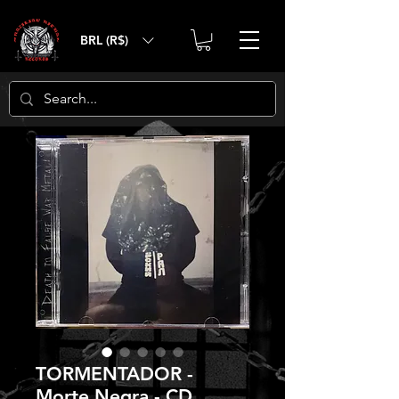
BRL (R$)
TORMENTADOR -
Morte Negra - CD