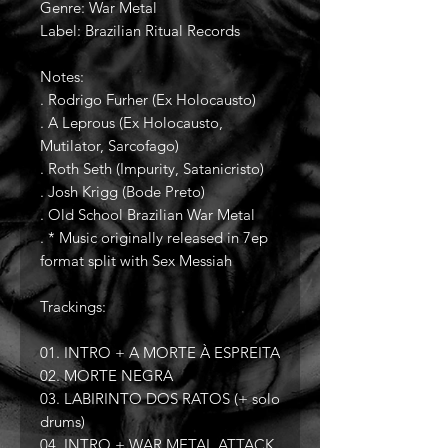
Genre: War Metal
Label: Brazilian Ritual Records
Notes:
. Rodrigo Furher (Ex Holocausto)
. A Leprous (Ex Holocausto,
Mutilator, Sarcofago)
. Roth Seth (Impurity, Satanicristo)
. Josh Krigg (Bode Preto)
. Old School Brazilian War Metal
. * Music originally released in 7ep
format split with Sex Messiah
Trackings:
01. INTRO + A MORTE À ESPREITA
02. MORTE NEGRA
03. LABIRINTO DOS RATOS (+ solo
drums)
04. INTRO + WAR METAL ATTACK