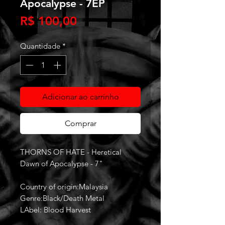
Apocalypse - 7EP
Preço
R$ 100,00
Quantidade
*
Adicionar ao carrinho
Comprar
THORNS OF HATE - Heretical
Dawn of Apocalypse - 7"
Country of origin:Malaysia
Genre:Black/Death Metal
LAbel: Blood Harvest