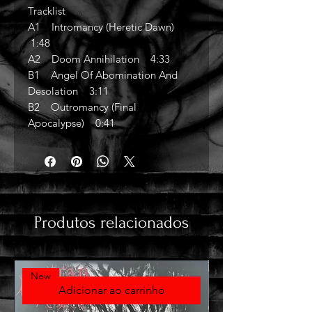
Tracklist
A1 Intromancy (Heretic Dawn)
1:48
A2 Doom Annihilation 4:33
B1 Angel Of Abomination And
Desolation 3:11
B2 Outromancy (Final
Apocalypse) 0:41
Produtos relacionados
New
Adicionar ao carrinho