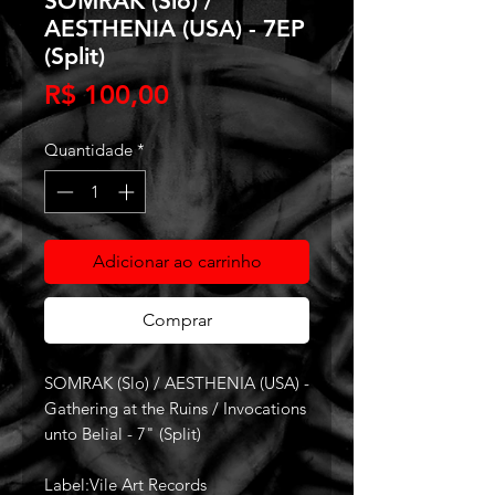
SOMRAK (Slo) /
AESTHENIA (USA) - 7EP
(Split)
Preço
R$ 100,00
Quantidade
*
Adicionar ao carrinho
Comprar
SOMRAK (Slo) / AESTHENIA (USA) -
Gathering at the Ruins / Invocations
unto Belial - 7" (Split)
Label:Vile Art Records