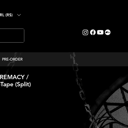
RL (R$)
PRE-ORDER
PREMACY /
ape (Split)
eço