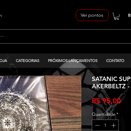
Ver pontos
n
B
OJA
CATEGORIAS
PRÓXIMOS LANÇAMENTOS
CONTATO
SATANIC SU
AKERBELTZ - T
Pr
R$ 95,00
Quantidade
*