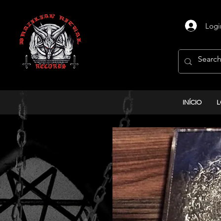
Logi
INÍCIO
L