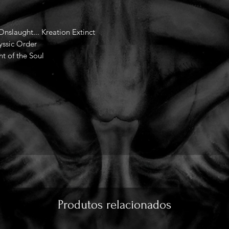
Onslaught... Kreation Extinct
yssic Order
t of the Soul
Produtos relacionados