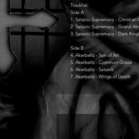
Tracklist:
Side A
1. Satanic Supremacy - Christian 
2. Satanic Supremacy - Grand Ab
3. Satanic Supremacy - Dark Knigh
Side B
4. Akerbeltz - Son of Art
5. Akerbeltz - Common Grave
6. Akerbeltz - Satanik
7. Akerbeltz - Wings of Death