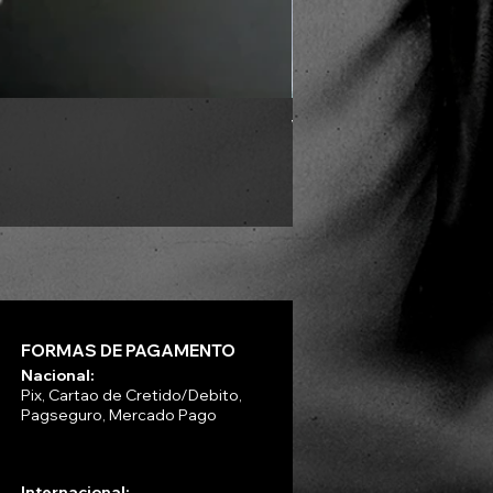
VLAD TEPES - Into Frosty 
Preço
R$ 330,00
FORMAS DE PAGAMENTO
Nacional:
Pix, Cartao de Cretido/Debito,
Pagseguro, Mercado Pago
Internacional: