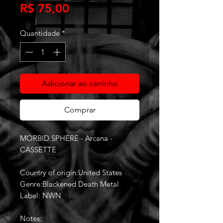
Preço
R$ 75,00
Quantidade
*
Adicionar ao carrinho
Comprar
MORBID SPHERE - Arcana -
CASSETTE
Country of origin:United States
Genre:Blackened Death Metal
Label: NWN
Notes: