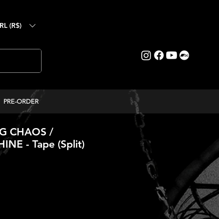
RL (R$)
PRE-ORDER
G CHAOS /
E - Tape (Split)
eço