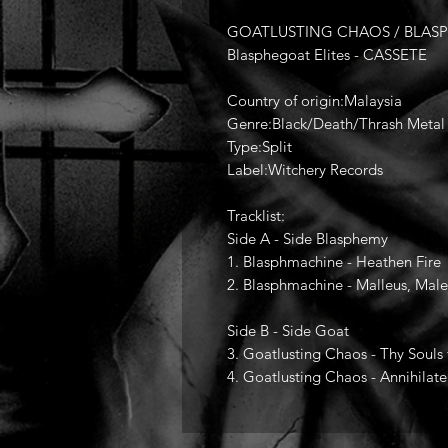
GOATLUSTING CHAOS / BLASPHM
Blasphegoat Elites - CASSETE
Country of origin:Malaysia
Genre:Black/Death/Thrash Metal
Type:Split
Label:Witchery Records
Tracklist:
Side A - Side Blasphemy
1. Blasphmachine - Heathen Fire
2. Blasphmachine - Malleus, Mal
Side B - Side Goat
3. Goatlusting Chaos - Thy Souls f
4. Goatlusting Chaos - Annihilat