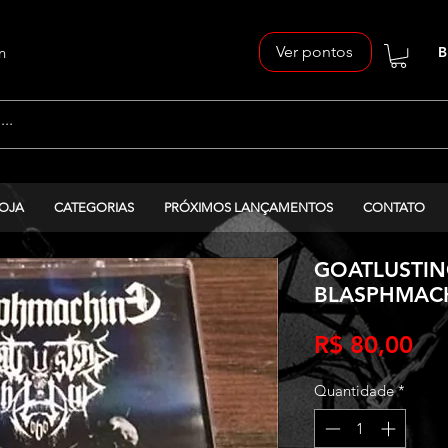
Ver pontos
n
B
OJA
CATEGORIAS
PRÓXIMOS LANÇAMENTOS
CONTATO
GOATLUSTIN
BLASPHMACHIN
Pr
R$ 80,00
Quantidade
*