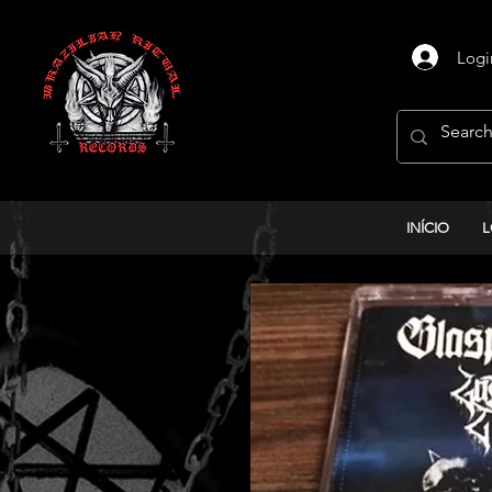
Logi
INÍCIO
L