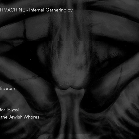
ACHINE - Infernal Gathering ov
eficarum
or Iblyssi
e the Jewish Whores