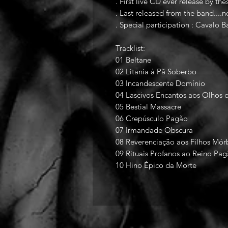
. First live CD ever release by th
. Last released from the band....n
. Special participation : Cavalo B
Tracklist:
01 Beltane
02 Litania à Pã Soberbo
03 Incandescente Domínio
04 Lascivos Encantos aos Olhos d
05 Bestial Massacre
06 Crepúsculo Pagão
07 Irmandade Obscura
08 Reverenciação aos Filhos Mór
09 Rituais Profanos ao Reino Pa
10 Hino Épico da Morte