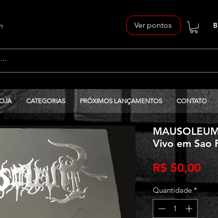
Ver pontos
n
B
OJA
CATEGORIAS
PRÓXIMOS LANÇAMENTOS
CONTATO
MAUSOLEUM - 
Vivo em Sao P
Pr
R$ 50,00
Quantidade
*