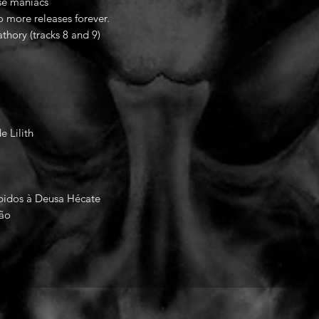
ese maniacs
o more releases forever.
athory (tracks 8 and 9)
e Lilith
bidos à Deusa Hécate
gão