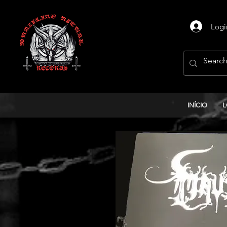
Logi
INÍCIO
L