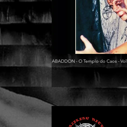
ABADDON - O Templo do Caos - Vol
Preço
R$ 130,00