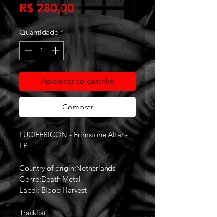
Preço
R$ 280,00
Quantidade
*
Adicionar ao carrinho
Comprar
LUCIFERICON - Brimstone Altar -
LP
Country of origin:Netherlands
Genre:Death Metal
Label: Blood Harvest
Tracklist: