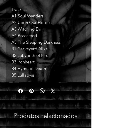
Tracklist
A1 Soul Wanders
A2 Upon Our Hordes
A3 Witching Evil
A4 Possessed
A5 The Sleeping Darkness
B1 Graveyard Alike
B2 Labyrinth of Fire
B3 Ironheart
B4 Hymn of Death
B5 Lullabyss
Produtos relacionados