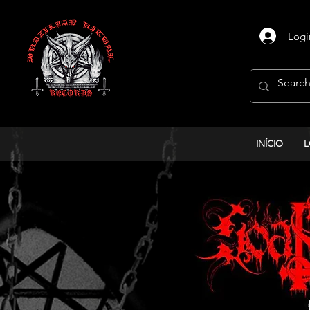
Logi
INÍCIO
L