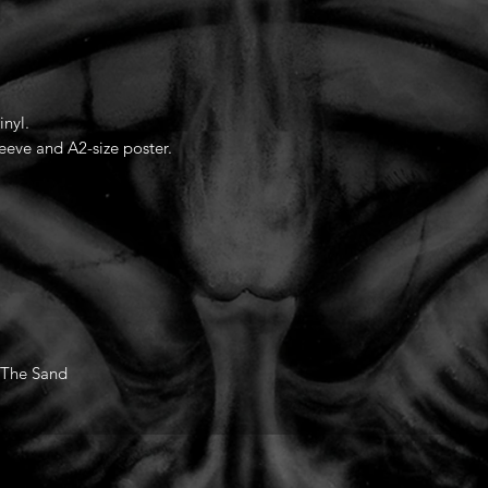
inyl.
leeve and A2-size poster.
 The Sand