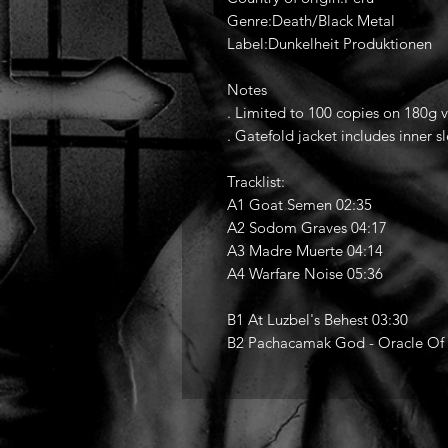
Genre:Death/Black Metal
Label:Dunkelheit Produktionen
Notes
. Limited to 100 copies on 180g v
. Gatefold jacket includes inner s
Tracklist:
A1 Goat Semen 02:35
A2 Sodom Graves 04:17
A3 Madre Muerte 04:14
A4 Warfare Noise 05:36
B1 At Luzbel's Behest 03:30
B2 Pachacamak God - Oracle Of