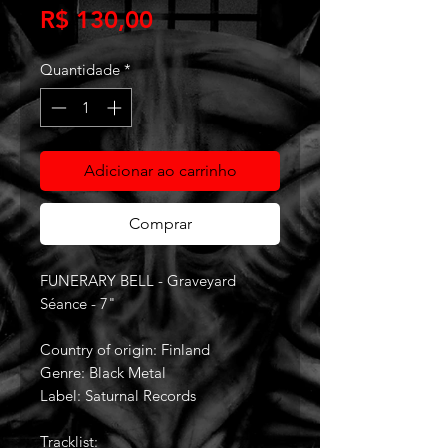
Preço
R$ 130,00
Quantidade
*
Adicionar ao carrinho
Comprar
FUNERARY BELL - Graveyard
Séance - 7"
Country of origin: Finland
Genre: Black Metal
Label: Saturnal Records
Tracklist: