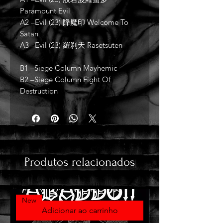
Paramount Evil
A2 –Evil (23) 降魔印 Welcome To
Satan
A3 –Evil (23) 羅刹天 Rasetsuten
B1 –Siege Column Mayhemic
B2 –Siege Column Fight Of
Destruction
Produtos relacionados
New
Adicionar ao carrinho