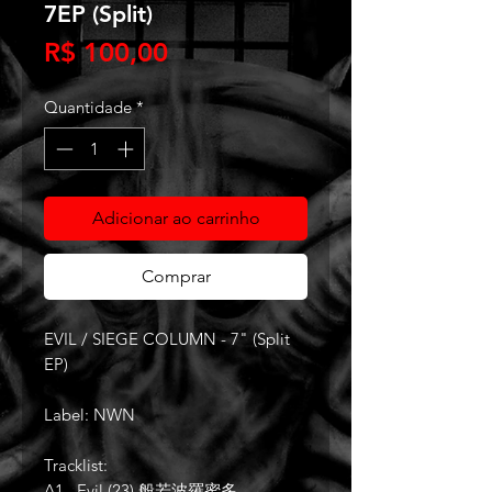
7EP (Split)
Preço
R$ 100,00
Quantidade
*
Adicionar ao carrinho
Comprar
EVIL / SIEGE COLUMN - 7" (Split
EP)
Label: NWN
Tracklist:
A1 –Evil (23) 般若波羅蜜多