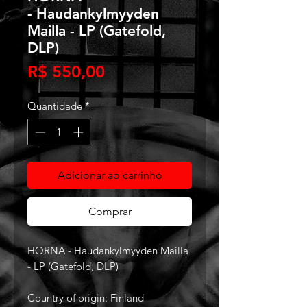
- Haudankylmyyden
Mailla - LP (Gatefold,
DLP)
Preço
R$ 550,00
Quantidade
*
Adicionar ao carrinho
Comprar
HORNA - Haudankylmyyden Mailla
- LP (Gatefold, DLP)
Country of origin: Finland