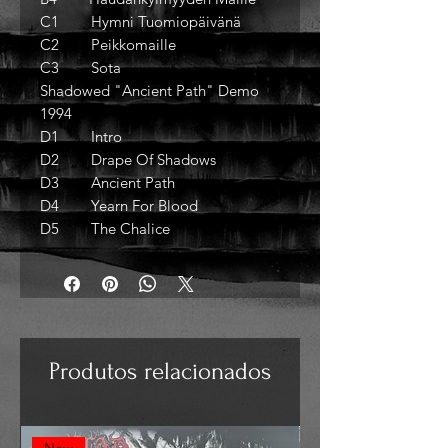
C1 Hymni Tuomiopäivänä
C2 Peikkomaille
C3 Sota
Shadowed "Ancient Path" Demo
1994
D1 Intro
D2 Drape Of Shadows
D3 Ancient Path
D4 Yearn For Blood
D5 The Chalice
Produtos relacionados
New