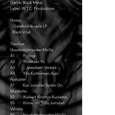
Genre: Black Metal
Label: W.T.C. Productions
Notes:
. Gatefold double LP
. Black Vinyl
Tracklist:
Haudankylmyyden Mailla
A1 Prologi
A2 Yhdeksän Yö
A3 ...Jeesuksen Verestä
A4 Ylle Kuihtuneen Ajan
Ajatusten
B1 Kun Jumalan Sydän On
Murskattu
B2 (Kaiken) Kristityn Kuolema
B3 Viimeinen Sielu Jumalan
Valosta
B4 Haudankylmyyden Maille