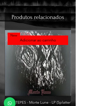
Produtos relacionados
New
Adicionar ao carrinho
VLAD TEPES - Morte Lune - LP (Splatter
VLAD TEPES - Into Fr