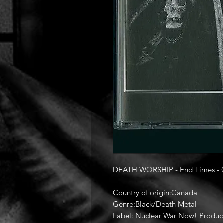
DEATH WORSHIP - End Times -
Country of origin:Canada
Genre:Black/Death Metal
Label: Nuclear War Now! Produc