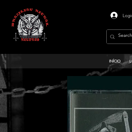
Logi
INÍCIO
L