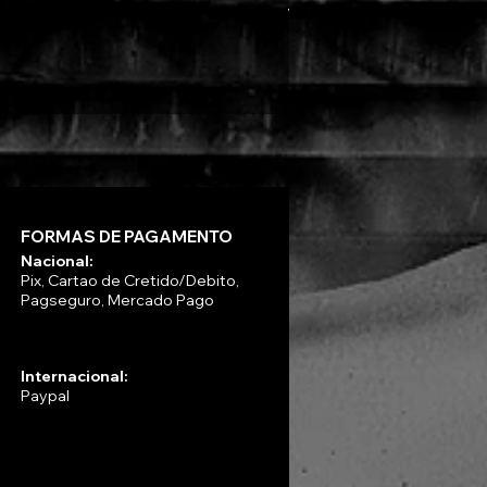
VLAD TEPES - Morte Lune -
Preço
R$ 330,00
FORMAS DE PAGAMENTO
Nacional:
Pix, Cartao de Cretido/Debito,
Pagseguro, Mercado Pago
Internacional:
Paypal