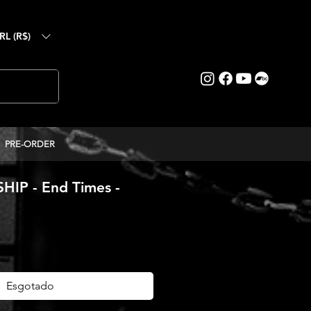
RL (R$)
PRE-ORDER
IP - End Times -
eço
Esgotado