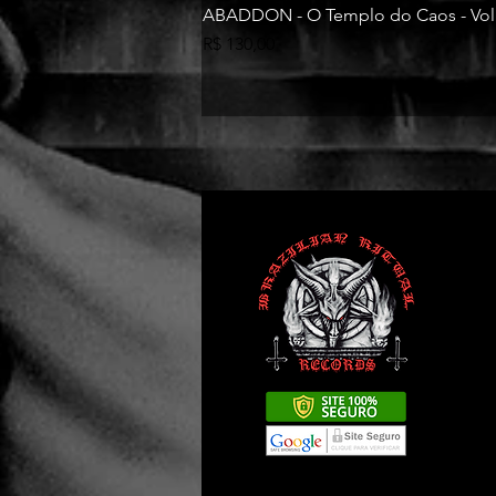
ABADDON - O Templo do Caos - Vol
Preço
R$ 130,00