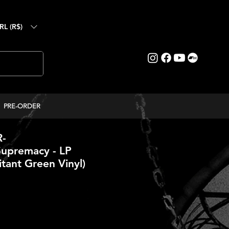
RL (R$)
PRE-ORDER
-
Supremacy - LP
itant Green Vinyl)
reço