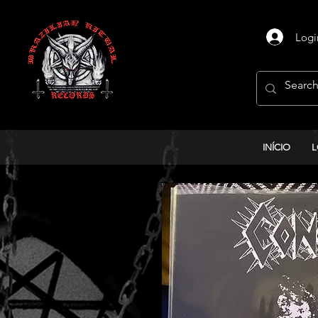
Logi
INÍCIO
L