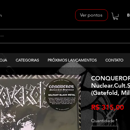
Ver pontos
n
B
OJA
CATEGORIAS
PRÓXIMOS LANÇAMENTOS
CONTATO
CONQUEROR
Nuclear.Cult.
(Gatefold, Mil
P
R$ 315,00
Quantidade
*