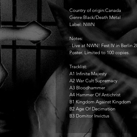
Country of origin:Canada
Genre:Black/Death Metal
Label: NWN
Notes:
. Live at NWN! Fest IV in Berlin 2
Poster. Limited to 100 copies.
Tracklist:
A1 Infinite Majesty
A2 War Cult Supremacy
A3 Bloodhammer
A4 Hammer Of Antichrist
B1 Kingdom Against Kingdom
B2 Age Of Decimation
B3 Domitor Invictus