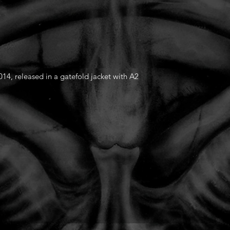
014, released in a gatefold jacket with A2