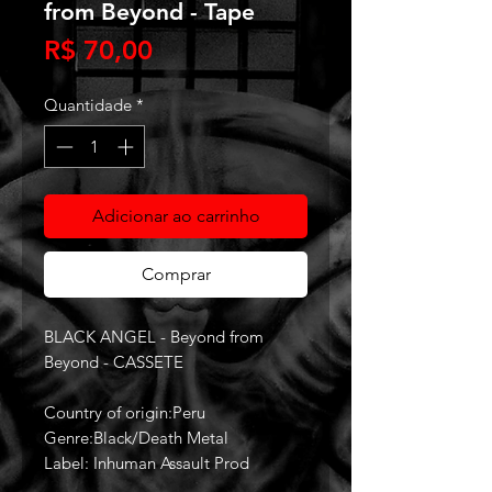
from Beyond - Tape
Preço
R$ 70,00
Quantidade
*
Adicionar ao carrinho
Comprar
BLACK ANGEL - Beyond from
Beyond - CASSETE
Country of origin:Peru
Genre:Black/Death Metal
Label: Inhuman Assault Prod