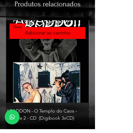
Produtos relacionados
New
Adicionar ao carrinho
ABADDON - O Templo do Caos -
VLAD TEPES - Morte L
Volume 2 - CD (Digibook 3xCD)
Vinyl)
Preço
Preço
R$ 130,00
R$ 330,00