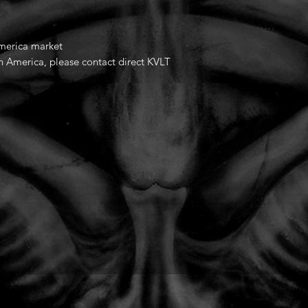
America market
th America, please contact direct KVLT