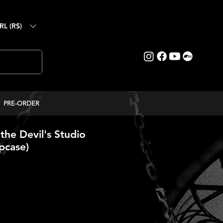
RL (R$)
PRE-ORDER
the Devil's Studio
ipcase)
eço