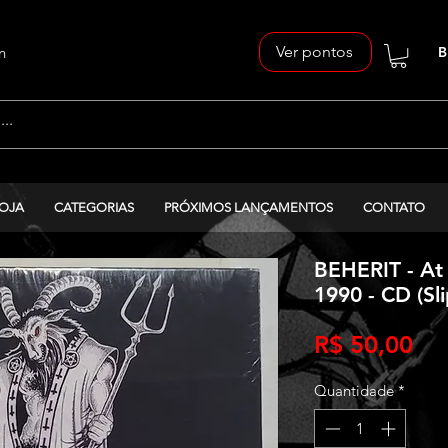
Ver pontos
n
B
OJA
CATEGORIAS
PRÓXIMOS LANÇAMENTOS
CONTATO
BEHERIT - At 
1990 - CD (Sl
Pr
R$ 50,00
Quantidade
*