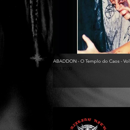
ABADDON - O Templo do Caos - Vol
Preço
R$ 130,00