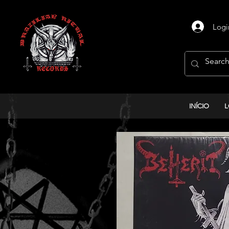
Logi
INÍCIO
L