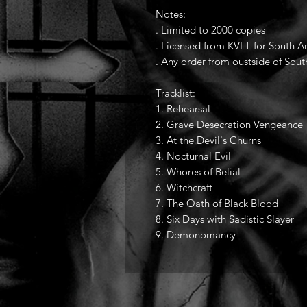
Notes:
. Limited to 2000 copies
. Licensed from KVLT for South 
. Any order from oustside of Sou
Tracklist:
1. Rehearsal
2. Grave Desecration Vengeance
3. At the Devil's Churns
4. Nocturnal Evil
5. Whores of Belial
6. Witchcraft
7. The Oath of Black Blood
8. Six Days with Sadistic Slayer
9. Demonomancy