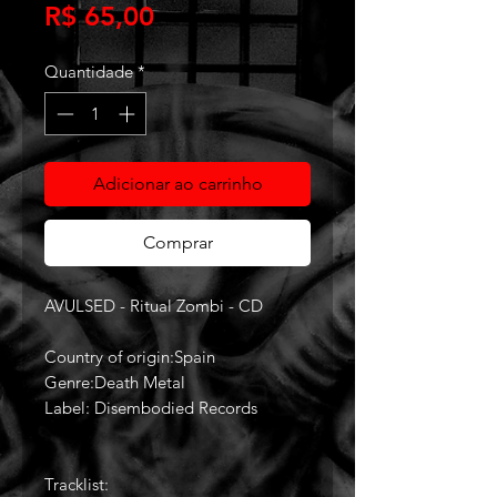
Preço
R$ 65,00
Quantidade
*
Adicionar ao carrinho
Comprar
AVULSED - Ritual Zombi - CD
Country of origin:Spain
Genre:Death Metal
Label: Disembodied Records
Tracklist: