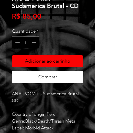
Sudamerica Brutal - CD
Preço
R$ 85,00
Quantidade
*
Adicionar ao carrinho
Comprar
ANAL VOMIT - Sudamerica Brutal -
CD
Country of origin:Peru
Genre:Black/Death/Thrash Metal
Label: Morbid Attack