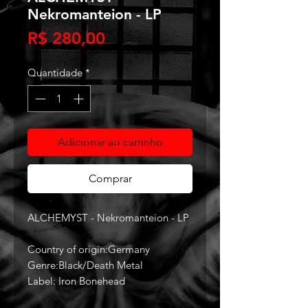
Nekromanteion - LP
Preço
R$ 280,00
Quantidade
*
Adicionar ao carrinho
Comprar
ALCHEMYST - Nekromanteion - LP
Country of origin:Germany
Genre:Black/Death Metal
Label: Iron Bonehead