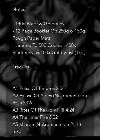
Notes
- 140g Black & Gold Vinyl
- 12 Page Booklet On 250g & 150g
Rough Paper Matt
- Limited To 500 Copies - 400x
Black Vinyl & 100x Gold Vinyl (This)
Tracklist .
A1 Pulse Of Tartaros 2:04
A2 House Of Aides (Nekromanteion
Pt. I) 5:06
A3 Rites Of The Holy Hill 4:24
A4 The Inner Fire 6:22
A5 Kharon (Nekromanteion Pt. II)
5:30