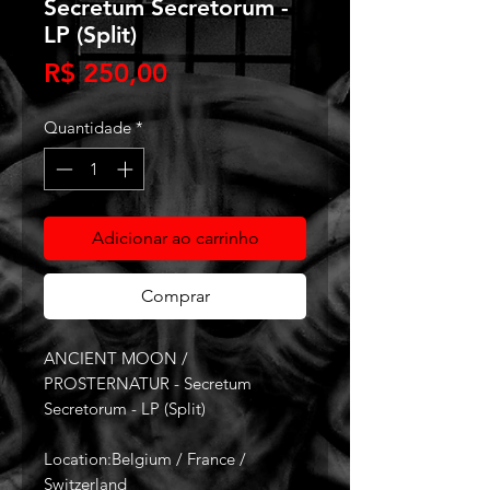
Secretum Secretorum -
LP (Split)
Preço
R$ 250,00
Quantidade
*
Adicionar ao carrinho
Comprar
ANCIENT MOON /
PROSTERNATUR - Secretum
Secretorum - LP (Split)
Location:Belgium / France /
Switzerland