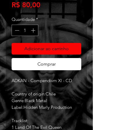
Preço
R$ 80,00
Quantidade
*
Adicionar ao carrinho
Comprar
ADKAN - Compendivm XI - CD
Country of origin:Chile
Genre:Black Metal
Label:Hidden Marly Production ‎
Tracklist:
1 Land Of The Evil Queen