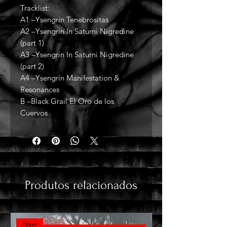
Tracklist:
A1 –Ysengrin Tenebrositas
A2 –Ysengrin In Saturni Nigredine
(part 1)
A3 –Ysengrin In Saturni Nigredine
(part 2)
A4 –Ysengrin Manifestation &
Resonances
B –Black Grail El Oro de los
Cuervos
Produtos relacionados
New