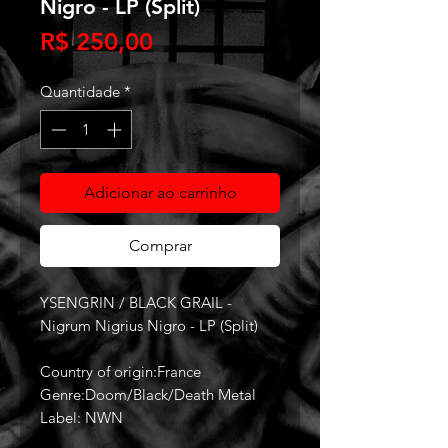
Nigro - LP (Split)
Preço
R$ 250,00
Quantidade
*
Adicionar ao carrinho
Comprar
YSENGRIN / BLACK GRAIL -
Nigrum Nigrius Nigro - LP (Split)
Country of origin:France
Genre:Doom/Black/Death Metal
Label: NWN