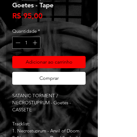
Goetes - Tape
Preço
R$ 95,00
Quantidade
*
Adicionar ao carrinho
Comprar
SATANIC TORMENT /
NECROSTUPRUM - Goetes -
CASSETE
Tracklist:
1. Necrostuprum - Anvil of Doom